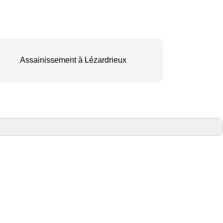
Assainissement à Lézardrieux
As